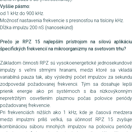
Vyššie pásmo:
od 1 kHz do 900 kHz.
Možnosť nastavenia frekvencie s presnosťou na tisíciny kHz.
Dĺžka impulzu 200 nS (nanosekúnd)
Prečo je RPZ 15 najlepším prístrojom na silovú aplikáciu
špecifických frekvencií na mikroorganizmy na svetovom trhu?
Základom činnosti RPZ sú vysokoenergetické jednosekundové
impulzy s veľmi strmými hranami, medzi ktoré sa vkladá
variabilná pauza tak, aby výsledný počet impulzov za sekundu
zodpovedal požadovanej frekvencii. Tým sa dosahuje lepší
prienik energie ako pri systémoch s iba nízkovýkonným
nepretržitým osvetlením plazmou počas polovice periódy
požadovanej frekvencie.
Pri frekvenciách nižších ako 1 kHz, kde je časová medzera
medzi impulzmi príliš veľká, sa účinnosť RPZ 15 zvyšuje
kombináciou súboru mnohých impulzov na polovicu periódy