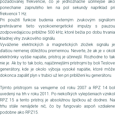
požadovanej frekvencie, čo je jednoznačne účinnejšie ako
ponechanie zapnutého len na pol sekundy napríklad pri
frekvencii 1 Hz.
Pri použití funkcie budenia externým zvukovým signálom
prehrávame tieto vysokoenergetické impulzy s pauzou
zodpovedajúcou približne 500 kHz, ktoré bežia po dobu trvania
kladnej vlny zvukového signálu.
Vyváženie elektrických a magnetických zložiek signálu je
ďalšou nemenej dôležitou premennou. Neverte, že ak je v okolí
elektrónky vyššie napätie, prístroj je účinnejší. Rozhodne to tak
nie je. Ak by to tak bolo, najúčinnejšími prístrojmi by boli Teslove
generátory, kde je okolo výboja vysoké napätie, ktoré môže
dokonca zapáliť plyn v trubici už len pri priblížení ku generátoru.
Týmto prístrojom sa venujeme od roku 2007 a RPZ 14 bol
uvedený na trh v roku 2011. Po niekoľkých vylepšeniach vznikol
RPZ 15 a tento prístroj je absolútnou špičkou až dodnes. Na
trhu stále nenájdete nič, čo by fungovalo aspoň vzdialene
podobne ako RPZ15.