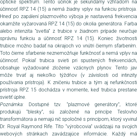
optické spektrum. Tento účinok je sekundárny vzhľadom na
účinnosť RPZ 14 (15) a nemá žiadny vplyv na funkciu prístroja.
Hneď po zapálení plazmového výboja je nastavená frekvencia
okamžite vyžarovaná RPZ 14 (15) do okolia generátora. Farba
alebo intenzita "svetla" z trubice v žiadnom prípade neurčuje
správnu funkciu a účinnosť RPZ 14 (15). Koniec životnosti
trubice možno badať na okrajoch vo vnútri čiernym sfarbením.
Toto čierne sfarbenie neznemožňuje funkčnosť a nemá vplyv na
účinnosť. Pokiaľ trubica svieti pri spustených frekvenciách,
obsahuje vyžadované zloženie vzácnych plynov. Tento jav
môže trvať aj niekoľko týždňov (v závislosti od intinzity
používania prístroja). K zničeniu trubice a tým aj nefunkčnosti
prístroja RPZ 15 dochádza v momente, keď trubica prestane
svietiť úplne.
Poznámka:
Dostupné tzv. "plazmové generátory", ktor
produkujú "blesky", sú založené na princípe Teslovho
transformátora a nemajú nič spoločné s princípom, ktorý vyvinul
Dr. Royal Raymond Rife. Títo "výrobcovia" uvádzajú na svojich
webových stránkach zavádzajúce informácie. Každý má