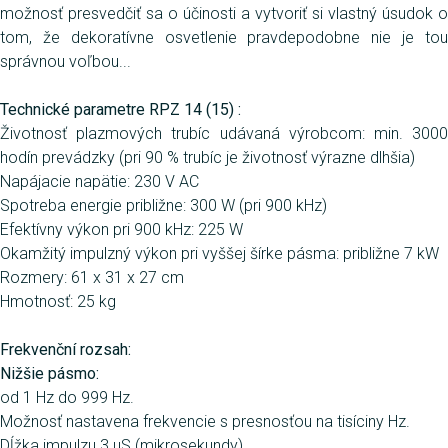
možnosť presvedčiť sa o účinosti a vytvoriť si vlastný úsudok o
tom, že dekoratívne osvetlenie pravdepodobne nie je tou
správnou voľbou...
Technické parametre RPZ 14 (15) :
Životnosť plazmových trubíc udávaná výrobcom: min. 3000
hodín prevádzky (pri 90 % trubíc je životnosť výrazne dlhšia)
Napájacie napätie: 230 V AC
Spotreba energie približne: 300 W (pri 900 kHz)
Efektívny výkon pri 900 kHz: 225 W
Okamžitý impulzný výkon pri vyššej šírke pásma: približne 7 kW
Rozmery: 61 x 31 x 27 cm
Hmotnosť: 25 kg
Frekvenční rozsah:
Nižšie pásmo:
od 1 Hz do 999 Hz.
Možnosť nastavena frekvencie s presnosťou na tisíciny Hz.
Dĺžka impulzu 3 uS (mikrosekundy).