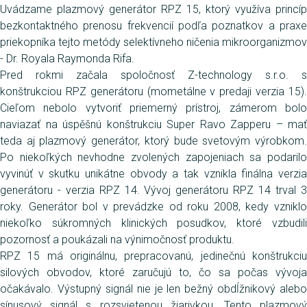
Uvádzame plazmový generátor RPZ 15, ktorý využíva princíp
bezkontaktného prenosu frekvencií podľa poznatkov a praxe
priekopníka tejto metódy selektívneho ničenia mikroorganizmov
- Dr. Royala Raymonda Rifa.
Pred rokmi začala spoločnosť Z-technology s.r.o. s
konštrukciou RPZ generátoru (mometálne v predaji verzia 15).
Cieľom nebolo vytvoriť priemerný prístroj, zámerom bolo
naviazať na úspěšnú konštrukciu Super Ravo Zapperu – mať
teda aj plazmový generátor, ktorý bude svetovým výrobkom.
Po niekoľkých nevhodne zvolených zapojeniach sa podarilo
vyvinúť v skutku unikátne obvody a tak vznikla finálna verzia
generátoru - verzia RPZ 14. Vývoj generátoru RPZ 14 trval 3
roky. Generátor bol v prevádzke od roku 2008, kedy vzniklo
niekoľko súkromných klinických posudkov, ktoré vzbudili
pozornosť a poukázali na výnimočnosť produktu.
RPZ 15 má originálnu, prepracovanú, jedinečnú konštrukciu
silových obvodov, ktoré zaručujú to, čo sa počas vývoja
očakávalo. Výstupný signál nie je len bežný obdĺžnikový alebo
sínusový signál s rozsvietenou žiarivkou. Tento plazmový