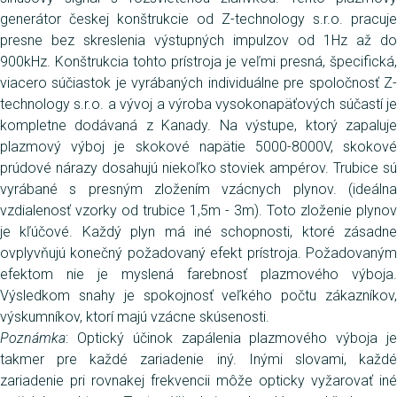
generátor českej konštrukcie od Z-technology s.r.o. pracuje
presne bez skreslenia výstupných impulzov od 1Hz až do
900kHz. Konštrukcia tohto prístroja je veľmi presná, špecifická,
viacero súčiastok je vyrábaných individuálne pre spoločnosť Z-
technology s.r.o. a vývoj a výroba vysokonapäťových súčastí je
kompletne dodávaná z Kanady. Na výstupe, ktorý zapaluje
plazmový výboj je skokové napätie 5000-8000V, skokové
prúdové nárazy dosahujú niekoľko stoviek ampérov. Trubice sú
vyrábané s presným zložením vzácnych plynov. (ideálna
vzdialenosť vzorky od trubice 1,5m - 3m). Toto zloženie plynov
je kľúčové. Každý plyn má iné schopnosti, ktoré zásadne
ovplyvňujú konečný požadovaný efekt prístroja. Požadovaným
efektom nie je myslená farebnosť plazmového výboja.
Výsledkom snahy je spokojnosť veľkého počtu zákazníkov,
výskumníkov, ktorí majú vzácne skúsenosti.
Poznámka
: Optický účinok zapálenia plazmového výboja je
takmer pre každé zariadenie iný. Inými slovami, každé
zariadenie pri rovnakej frekvencii môže opticky vyžarovať iné