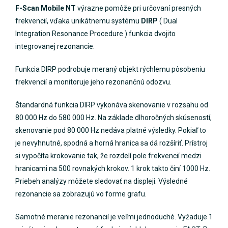
F-Scan Mobile NT
výrazne pomôže pri určovaní presných
frekvencií, vďaka unikátnemu systému
DIRP
( Dual
Integration Resonance Procedure ) funkcia dvojito
integrovanej rezonancie.
Funkcia DIRP podrobuje meraný objekt rýchlemu pôsobeniu
frekvencií a monitoruje jeho rezonančnú odozvu.
Štandardná funkcia DIRP vykonáva skenovanie v rozsahu od
80 000 Hz do 580 000 Hz. Na základe dlhoročných skúseností,
skenovanie pod 80 000 Hz nedáva platné výsledky. Pokiaľ to
je nevyhnutné, spodná a horná hranica sa dá rozšíriť. Prístroj
si vypočíta krokovanie tak, že rozdelí pole frekvencií medzi
hranicami na 500 rovnakých krokov. 1 krok takto činí 1000 Hz.
Priebeh analýzy môžete sledovať na displeji. Výsledné
rezonancie sa zobrazujú vo forme grafu.
Samotné meranie rezonancií je veľmi jednoduché. Vyžaduje 1