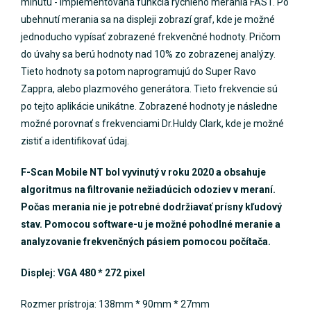
minútu - implementovaná funkcia rýchleho merania FAST. Po
ubehnutí merania sa na displeji zobrazí graf, kde je možné
jednoducho vypísať zobrazené frekvenčné hodnoty. Pričom
do úvahy sa berú hodnoty nad 10% zo zobrazenej analýzy.
Tieto hodnoty sa potom naprogramujú do Super Ravo
Zappra, alebo plazmového generátora. Tieto frekvencie sú
po tejto aplikácie unikátne. Zobrazené hodnoty je následne
možné porovnať s frekvenciami Dr.Huldy Clark, kde je možné
zistiť a identifikovať údaj.
F-Scan Mobile NT bol vyvinutý v roku 2020 a obsahuje
algoritmus na filtrovanie nežiadúcich odoziev v meraní.
Počas merania nie je potrebné dodržiavať prísny kľudový
stav. Pomocou software-u je možné pohodlné meranie a
analyzovanie frekvenčných pásiem
pomocou počítača.
Displej: VGA 480 * 272 pixel
Rozmer prístroja: 138mm * 90mm * 27mm