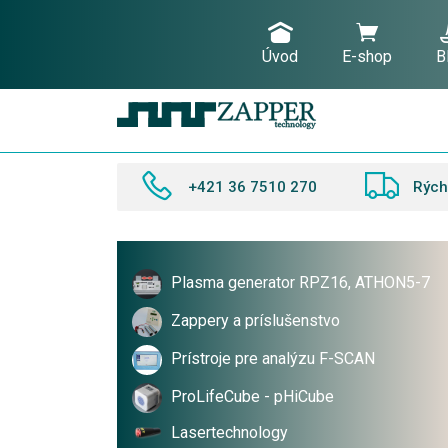
Úvod
E-shop
B
+421 36 7510 270
Rých
Plasma generator RPZ16, ATHON5-7
Zappery a príslušenstvo
Prístroje pre analýzu F-SCAN
ProLifeCube - pHiCube
Lasertechnology