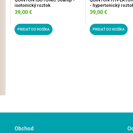
QUINTON ISOTONIC 30amp -
QUINTON HYPERTON
isotonický roztok
- hypertonický rozto
39,00 €
39,00 €
PRIDAŤ DO KOŠÍKA
PRIDAŤ DO KOŠÍKA
Obchod
O