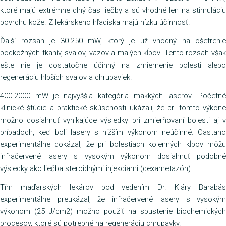
ktoré majú extrémne dlhý čas liečby a sú vhodné len na stimuláciu
povrchu kože. Z lekárskeho hľadiska majú nízku účinnosť.
Ďalší rozsah je 30-250 mW, ktorý je už vhodný na ošetrenie
podkožných tkanív, svalov, väzov a malých kĺbov. Tento rozsah však
ešte nie je dostatočne účinný na zmiernenie bolesti alebo
regeneráciu hlbších svalov a chrupaviek.
400-2000 mW je najvyššia kategória mäkkých laserov. Početné
klinické štúdie a praktické skúsenosti ukázali, že pri tomto výkone
možno dosiahnuť vynikajúce výsledky pri zmierňovaní bolesti aj v
prípadoch, keď boli lasery s nižším výkonom neúčinné. Castano
experimentálne dokázal, že pri bolestiach kolenných kĺbov môžu
infračervené lasery s vysokým výkonom dosiahnuť podobné
výsledky ako liečba steroidnými injekciami (dexametazón).
Tím maďarských lekárov pod vedením Dr. Kláry Barabás
experimentálne preukázal, že infračervené lasery s vysokým
výkonom (25 J/cm2) možno použiť na spustenie biochemických
procesov, ktoré sú potrebné na regeneráciu chrupavky.