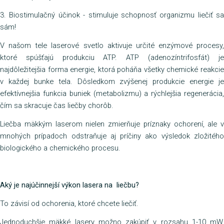
3. Biostimulačný účinok - stimuluje schopnosť organizmu liečiť sa
sám!
V našom tele laserové svetlo aktivuje určité enzýmové procesy,
ktoré spúšťajú produkciu ATP. ATP (adenozíntrifosfát) je
najdôležitejšia forma energie, ktorá poháňa všetky chemické reakcie
v každej bunke tela. Dôsledkom zvýšenej produkcie energie je
efektívnejšia funkcia buniek (metabolizmu) a rýchlejšia regenerácia,
čím sa skracuje čas liečby chorôb.
Liečba mäkkým laserom nielen zmierňuje príznaky ochorení, ale v
mnohých prípadoch odstraňuje aj príčiny ako výsledok zložitého
biologického a chemického procesu.
Aký je najúčinnejší výkon lasera na liečbu?
To závisí od ochorenia, ktoré chcete liečiť.
Jednoduchšie mäkké lasery možno zakúpiť v rozsahu 1-10 mW,