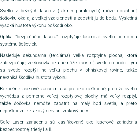
Svetlo z bežných laserov (takmer paralelných) môže dosiahnuť
šošovku oka aj z veľkej vzdialenosti a zaostriť ju do bodu. Výsledná
vysoká hustota výkonu poškodí oko.
Optika "bezpečného lasera" rozptyľuje laserové svetlo pomocou
systému šošoviek.
Nasleduje sekundárna (terciárna) veľká rozptylná plocha, ktorá
zabezpečuje, že šošovka oka nemôže zaostriť svetlo do bodu. Tým
sa svetlo rozptýli na veľkú plochu v ohniskovej rovine, takže
nevzniká škodlivá hustota výkonu.
Bezpečné laserové zariadenia sú pre oko neškodné, pretože svetlo
vychádza z pomerne veľkej rozptylovej plochy, má veľký rozptyl,
takže šošovka nemôže zaostriť na malý bod svetla, a preto
nepoškodzuje zrakový nerv ani zrakový nerv.
Safe Laser zariadenia sú klasifikované ako laserové zariadenia
bezpečnostnej triedy I a II.