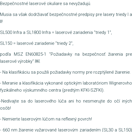
Bezpečnostné laserové okuliare sa nevyžadujú.
Musia sa však dodržiavať bezpečnostné predpisy pre lasery triedy I a
II!
SL500 Infra a SL1800 Infra = laserové zariadenia "triedy 1",
SL150 = laserové zariadenie "triedy 2",
podľa MSZ EN60825-1 "Požiadavky na bezpečnosť žiarenia pre
laserové výrobky"
￼
.
- Na klasifikáciu sa použili požiadavky normy pre rozptýlené žiarenie.
- Meranie a klasifikácia vykonané optickým laboratóriom Wignerovho
fyzikálneho výskumného centra (predtým KFKI-SZFKI).
-Nedívajte sa do laserového lúča ani ho nesmerujte do očí iných
osôb!
- Nemierte laserovým lúčom na reflexný povrch!
- 660 nm žiarenie vyžarované laserovým zariadením (SL30 a SL150)