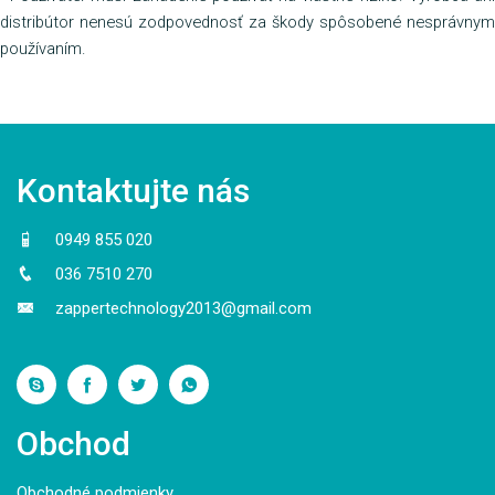
distribútor nenesú zodpovednosť za škody spôsobené nesprávnym
používaním.
Kontaktujte nás
0949 855 020
036 7510 270
zappertechnology2013@gmail.com
Obchod
Obchodné podmienky