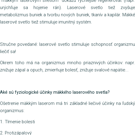
"mäkkým laserovým svetlom" dokážu rýchlejšie regenerovať (napr.
urýchľuje sa hojenie rán). Laserové svetlo tiež zvyšuje
metabolizmus buniek a tvorbu nových buniek, tkanív a kapilár. Mäkké
laserové svetlo tiež stimuluje imunitný systém.
Stručne povedané: laserové svetlo stimuluje schopnosť organizmu
liečiť sa!
Okrem toho má na organizmus mnoho priaznivých účinkov: napr.
znižuje zápal a opuch, zmierňuje bolesť, znižuje svalové napätie...
Aké sú fyziologické účinky mäkkého laserového svetla?
Ošetrenie mäkkým laserom má tri základné liečivé účinky na ľudský
organizmus:
1. Tlmenie bolesti
2. Protizápalový