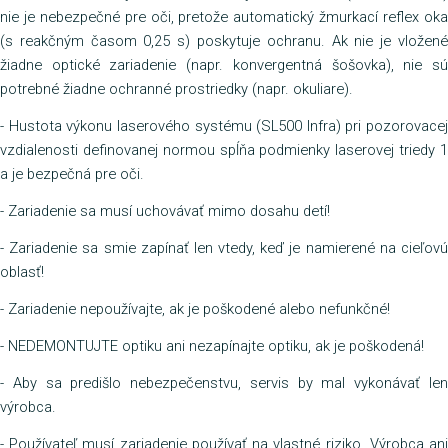
nie je nebezpečné pre oči, pretože automatický žmurkací reflex oka
(s reakčným časom 0,25 s) poskytuje ochranu. Ak nie je vložené
žiadne optické zariadenie (napr. konvergentná šošovka), nie sú
potrebné žiadne ochranné prostriedky (napr. okuliare).
- Hustota výkonu laserového systému (SL500 Infra) pri pozorovacej
vzdialenosti definovanej normou spĺňa podmienky laserovej triedy 1
a je bezpečná pre oči.
- Zariadenie sa musí uchovávať mimo dosahu detí!
- Zariadenie sa smie zapínať len vtedy, keď je namierené na cieľovú
oblasť!
- Zariadenie nepoužívajte, ak je poškodené alebo nefunkčné!
- NEDEMONTUJTE optiku ani nezapínajte optiku, ak je poškodená!
- Aby sa predišlo nebezpečenstvu, servis by mal vykonávať len
výrobca.
- Používateľ musí zariadenie používať na vlastné riziko. Výrobca ani