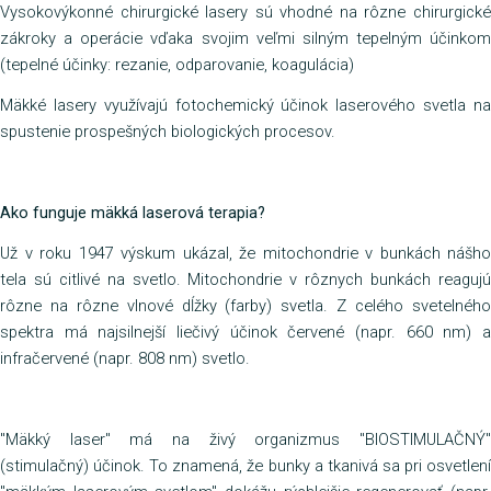
Vysokovýkonné chirurgické lasery sú vhodné na rôzne chirurgické
zákroky a operácie vďaka svojim veľmi silným tepelným účinkom
(tepelné účinky: rezanie, odparovanie, koagulácia)
Mäkké lasery využívajú fotochemický účinok laserového svetla na
spustenie prospešných biologických procesov.
Ako funguje mäkká laserová terapia?
Už v roku 1947 výskum ukázal, že mitochondrie v bunkách nášho
tela sú citlivé na svetlo. Mitochondrie v rôznych bunkách reagujú
rôzne na rôzne vlnové dĺžky (farby) svetla. Z celého svetelného
spektra má najsilnejší liečivý účinok červené (napr. 660 nm) a
infračervené (napr. 808 nm) svetlo.
"Mäkký laser" má na živý organizmus "BIOSTIMULAČNÝ"
(stimulačný) účinok. To znamená, že bunky a tkanivá sa pri osvetlení