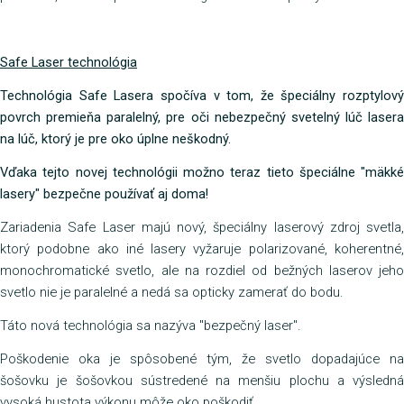
Safe Laser technológia
Technológia Safe Lasera spočíva v tom, že špeciálny rozptylový
povrch premieňa paralelný, pre oči nebezpečný svetelný lúč lasera
na lúč, ktorý je pre oko úplne neškodný.
Vďaka tejto novej technológii možno teraz tieto špeciálne "mäkké
lasery" bezpečne používať aj doma!
Zariadenia Safe Laser majú nový, špeciálny laserový zdroj svetla,
ktorý podobne ako iné lasery vyžaruje polarizované, koherentné,
monochromatické svetlo, ale na rozdiel od bežných laserov jeho
svetlo nie je paralelné a nedá sa opticky zamerať do bodu.
Táto nová technológia sa nazýva "bezpečný laser".
Poškodenie oka je spôsobené tým, že svetlo dopadajúce na
šošovku je šošovkou sústredené na menšiu plochu a výsledná
vysoká hustota výkonu môže oko poškodiť.