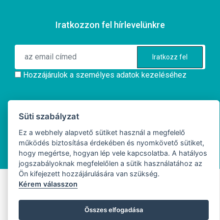
Iratkozzon fel hírlevelünkre
Iratkozz fel
Hozzájárulok a személyes adatok kezeléséhez
Süti szabályzat
Ez a webhely alapvető sütiket használ a megfelelő
működés biztosítása érdekében és nyomkövető sütiket,
Minden jogot a Zapper technology fenntart. Készítette: Digitális Ügynökség
hogy megértse, hogyan lép vele kapcsolatba. A hatályos
Webiano
. © 2026.
jogszabályoknak megfelelőlen a sütik használatához az
Ön kifejezett hozzájárulására van szükség.
Kérem válasszon
Összes elfogadása