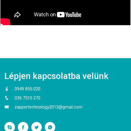
Lépjen kapcsolatba velünk
0949 855 020
036 7510 270
zappertechnology2013@gmail.com